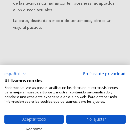
de las técnicas culinarias contemporáneas, adaptados
a los gustos actuales.
La carta, diseñada a modo de tentempiés, ofrece un
viaje al pasado.
español
Política de privacidad
Utilizamos cookies
Podemos utilizarlas para el análisis de los datos de nuestros visitantes,
Entradas recientes
para mejorar nuestro sitio web, mostrar contenido personalizado y
brindarle una excelente experiencia en el sitio web. Para obtener más
Conciertos de verano en el chiringuito
información sobre las cookies que utilizamos, abre los ajustes.
Disfruta de nuestro chiringuito
Regala las escapadas HE
Aceptar todo
No, ajustar
Promo Spa Primavera
Rechazar