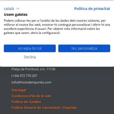
Promo Spa Primavera
català
Política de privacitat
Rutes en bici o a peu des de HE
Usem galetes
Podem col·locar-les per a l'anàlisi de les dades dels nostres visitants, per
Comentaris recents
millorar el nostre lloc web, mostrar-hi contingut personalitzat i oferir-hi una
excel·lent experiència d'usuari. Per obtenir més informació sobre les
galetes que usem, obriu la configuració.
Accepta-ho tot
No, personalitza
Declina
Platja de Portitxol, s/n. 17130
(+34) 972 770 207
info@hostalempuries.com
Avís legal
Condicions d'ús de la web
Política de Cookies
Política General de Cancel·lació i Depòsits