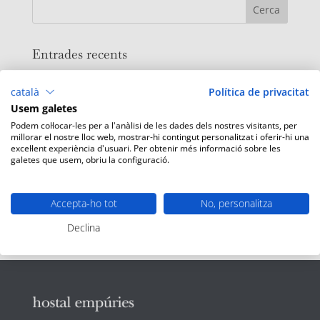
Entrades recents
Concerts d’estiu al xiringuito
català
Política de privacitat
Gaudeix de la nostra guingueta
Usem galetes
Regala les escapades HE
Podem col·locar-les per a l'anàlisi de les dades dels nostres visitants, per
millorar el nostre lloc web, mostrar-hi contingut personalitzat i oferir-hi una
Promo Spa Primavera
excel·lent experiència d'usuari. Per obtenir més informació sobre les
galetes que usem, obriu la configuració.
Rutes en bici o a peu des de HE
Comentaris recents
Accepta-ho tot
No, personalitza
Declina