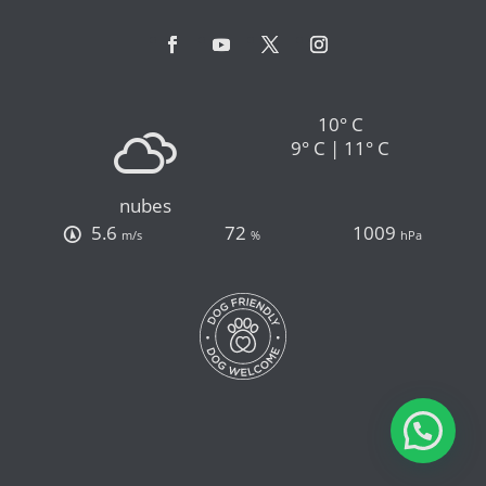
10° C
9° C | 11° C
nubes
5.6
72
1009
m/s
%
hPa