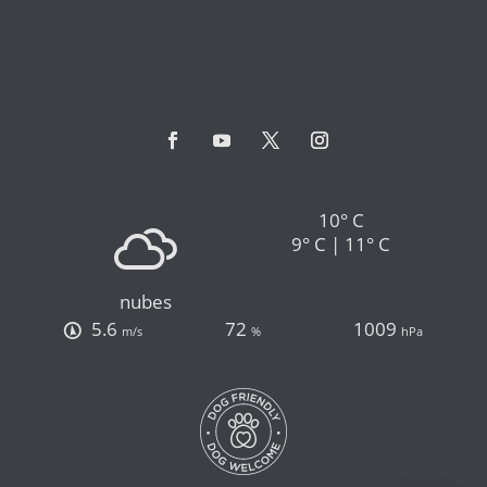
10° C
9° C | 11° C
nubes
5.6
72
1009
m/s
%
hPa