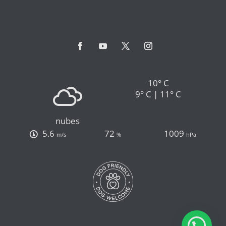
10° C
9° C | 11° C
nubes
5.6
72
1009
m/s
%
hPa