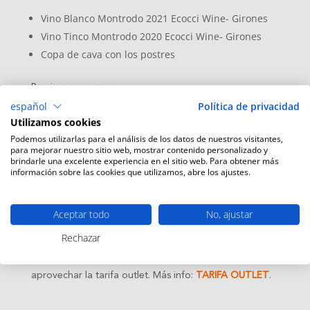
Vino Blanco Montrodo 2021 Ecocci Wine- Girones
Vino Tinco Montrodo 2020 Ecocci Wine- Girones
Copa de cava con los postres
Precio por persona
español
Política de privacidad
60€
Utilizamos cookies
Podemos utilizarlas para el análisis de los datos de nuestros visitantes,
Si prefieres hacer el regalo el día 14 y disfrutarlo en
para mejorar nuestro sitio web, mostrar contenido personalizado y
otra fecha, puedes comprar el pack de escapada
brindarle una excelente experiencia en el sitio web. Para obtener más
romántica ‘El sueño de Eros’, que incluye habitación,
información sobre las cookies que utilizamos, abre los ajustes.
desayuno, spa y botella de cava. Aquí puedes
consultar todos los detalles:
EL SUEÑO DE EROS
.
Aceptar todo
No, ajustar
Si, en cambio, ya tienes clara la fecha en la que querrá
Rechazar
venir, puedes reservar directamente la habitación.
Recuerda que hasta el 30 de marzo puedes
aprovechar la tarifa outlet. Más info:
TARIFA OUTLET
.