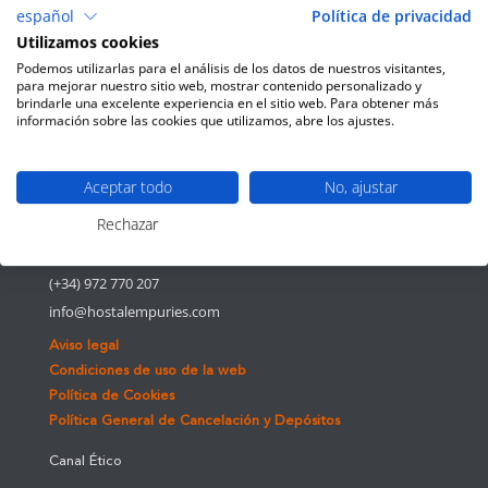
español
Política de privacidad
Utilizamos cookies
Comentarios recientes
Podemos utilizarlas para el análisis de los datos de nuestros visitantes,
para mejorar nuestro sitio web, mostrar contenido personalizado y
brindarle una excelente experiencia en el sitio web. Para obtener más
información sobre las cookies que utilizamos, abre los ajustes.
Aceptar todo
No, ajustar
Rechazar
Platja de Portitxol, s/n. 17130
(+34) 972 770 207
info@hostalempuries.com
Aviso legal
Condiciones de uso de la web
Política de Cookies
Política General de Cancelación y Depósitos
Canal Ético