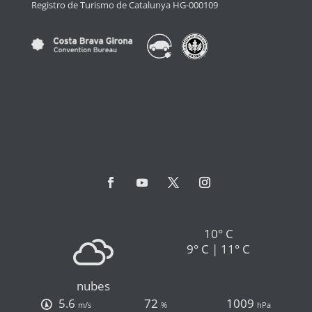
Registro de Turismo de Catalunya HG-000109
10° C
9° C | 11° C
nubes
5.6
72
1009
m/s
%
hPa