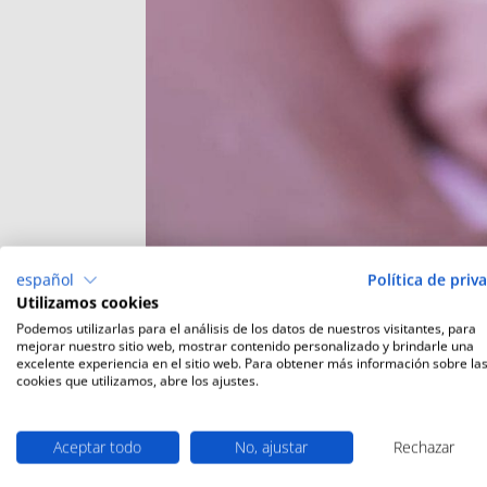
español
Política de priv
Utilizamos cookies
Podemos utilizarlas para el análisis de los datos de nuestros visitantes, para
mejorar nuestro sitio web, mostrar contenido personalizado y brindarle una
excelente experiencia en el sitio web. Para obtener más información sobre la
cookies que utilizamos, abre los ajustes.
Para este invierno el Spa de Hostal Empúries te 
relajante con aceite caliente y esencia de manda
Aceptar todo
No, ajustar
Rechazar
puede reservar por mail (spa@hostalempuries.com