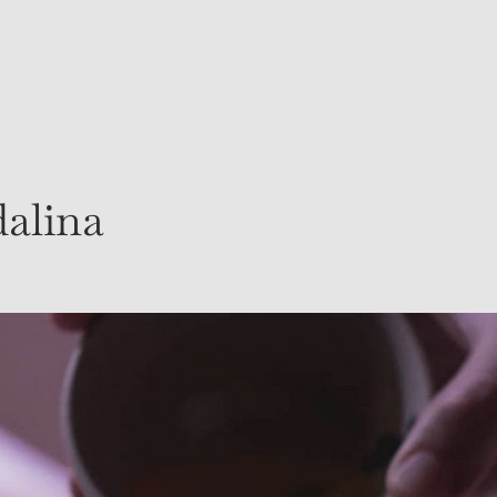
taciones
Gastronomía
Spa
Experiencias
Eventos
Re
alina