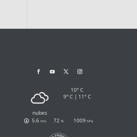
10° C
9° C | 11° C
nubes
5.6
72
1009
m/s
%
hPa