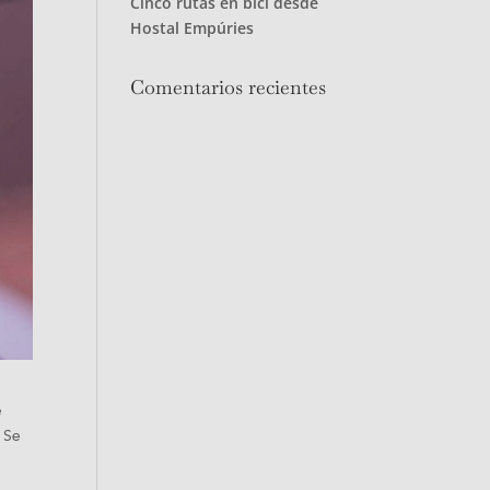
Cinco rutas en bici desde
Hostal Empúries
Comentarios recientes
e
. Se