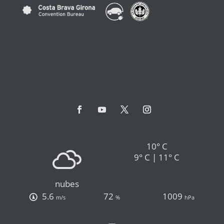
10° C
9° C | 11° C
nubes
5.6
72
1009
m/s
%
hPa