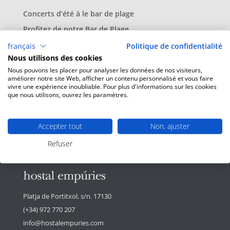
Concerts d’été à le bar de plage
Profitez de notre Bar de Plage
Évasion à l’Hostal
français
Politique de confidentialité
Nous utilisons des cookies
Promo Spa Printemps
Nous pouvons les placer pour analyser les données de nos visiteurs,
Itinéraires à vélo o à pied au départ de HE
améliorer notre site Web, afficher un contenu personnalisé et vous faire
vivre une expérience inoubliable. Pour plus d'informations sur les cookies
que nous utilisons, ouvrez les paramètres.
Commentaires récents
Accepter tout
Non, ajuster
Refuser
Platja de Portitxol, s/n. 17130
(+34) 972 770 207
info@hostalempuries.com