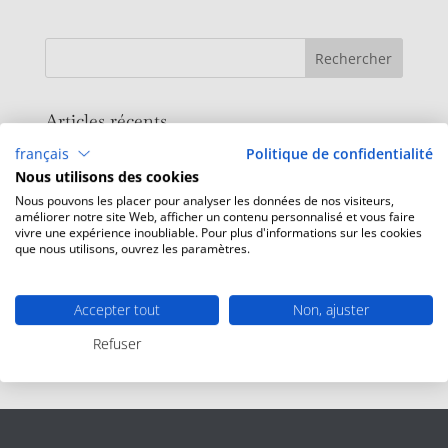
Articles récents
français
Politique de confidentialité
Concerts d’été à le bar de plage
Nous utilisons des cookies
Profitez de notre Bar de Plage
Nous pouvons les placer pour analyser les données de nos visiteurs,
Évasion à l’Hostal
améliorer notre site Web, afficher un contenu personnalisé et vous faire
vivre une expérience inoubliable. Pour plus d'informations sur les cookies
Promo Spa Printemps
que nous utilisons, ouvrez les paramètres.
Itinéraires à vélo o à pied au départ de HE
Accepter tout
Non, ajuster
Commentaires récents
Refuser