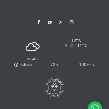
10° C
9° C | 11° C
nubes
5.6
72
1009
m/s
%
hPa