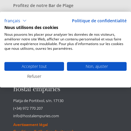
Profitez de notre Bar de Plage
Évasion à l’Hostal
français
Politique de confidentialité
Promo Spa Printemps
Nous utilisons des cookies
Itinéraires à vélo o à pied au départ de HE
Nous pouvons les placer pour analyser les données de nos visiteurs,
améliorer notre site Web, afficher un contenu personnalisé et vous faire
vivre une expérience inoubliable. Pour plus d'informations sur les cookies
Commentaires récents
que nous utilisons, ouvrez les paramètres.
Accepter tout
Non, ajuster
Refuser
Platja de Portitxol, s/n. 17130
(+34) 972 770 207
info@hostalempuries.com
Avertissement légal